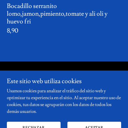
Bocadillo serranito
lomo,jamon,pimiento,tomate y ali oli y
huevo fri
8,90
Copyright © 2026 calamariaelvendrell.com - Todos los derechos
Este sitio web utiliza cookies
reservados.
Usamos cookies para analizar el tráfico del sitio web y
Con tecnología de
optimizar tu experiencia en el sitio. Al aceptar nuestro uso de
cookies, tus datos se agruparán con los datos de todos los
demás usuarios.
TÉRMINOS Y CONDICIONES
POLÍTICA DE PRIVACIDAD
RECHAZAR
ACEPTAR